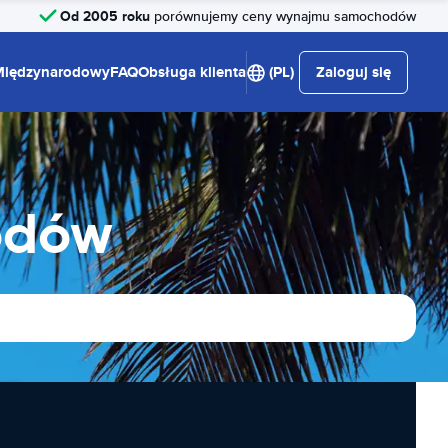
Od 2005 roku
porównujemy ceny wynajmu samochodów
Międzynarodowy
FAQ
Obsługa klienta
(PL)
Zaloguj się
odów