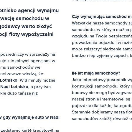
otnisko
agencji wynajmu
Czy wynajmując samochód mo
erwację samochodu w
Wszystkie nasze samochody są
ugodawcy warto złożyć
samochodu, w którym można pa
cji floty wypożyczalni
względu na Twoje bezpieczeńst
prowadzenia pojazdu i w razie
może zniszczyć siedzenia samo
w
pośredniczy w sprzedaży na
bardzo nieprzyjemny zapach, kt
uje z lokalnymi agencjami w
najmu samochodów we
Ile lat mają samochody?
enci zawsze wiedzą, że
 Lotnisko
Jako internetowy pośrednik w
. W 3 minuty można
Nadi Lotnisko
konstrukcji samochodu, który
w
, a przy tym
budowy nie mogą być zagwaran
ykle dużo tańsze niż
naszej stronie internetowej są
pojeździe dla każdej kategori
Starannie dobieramy nasza flo
ów gdy wynajmuje auto w
Nadi
samochodów zależą również od
rzedstawić kartę kredytową na