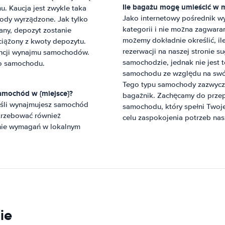
Ile bagażu mogę umieścić w 
. Kaucja jest zwykle taka
Jako internetowy pośrednik 
ody wyrządzone. Jak tylko
kategorii i nie można zagwar
any, depozyt zostanie
możemy dokładnie określić, i
ciążony z kwoty depozytu.
rezerwacji na naszej stronie 
encji wynajmu samochodów.
samochodzie, jednak nie jest t
o samochodu.
samochodu ze względu na swój
Tego typu samochody zazwycza
amochód w {miejsce}?
bagażnik. Zachęcamy do przep
eśli wynajmujesz samochód
samochodu, który spełni Twoje
trzebować również
celu zaspokojenia potrzeb nas
nie wymagań w lokalnym
ie