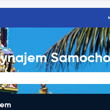
 Wynajem Samoch
sko
jem