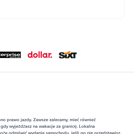
ano prawo jazdy. Zawsze zalecamy, mieć również
gdy wyjeżdżasz na wakacje za granicę. Lokalna
że odmówić wydania samochodu, jeśli go nie przedstawisz.