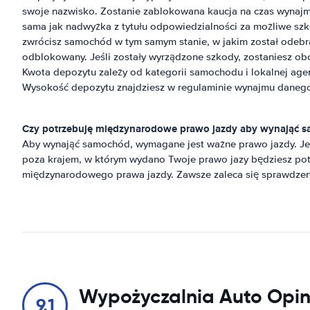
swoje nazwisko. Zostanie zablokowana kaucja na czas wynajmu
sama jak nadwyżka z tytułu odpowiedzialności za możliwe szk
zwrócisz samochód w tym samym stanie, w jakim został odebr
odblokowany. Jeśli zostały wyrządzone szkody, zostaniesz ob
Kwota depozytu zależy od kategorii samochodu i lokalnej ag
Wysokość depozytu znajdziesz w regulaminie wynajmu daneg
Czy potrzebuję międzynarodowe prawo jazdy aby wynająć s
Aby wynająć samochód, wymagane jest ważne prawo jazdy. J
poza krajem, w którym wydano Twoje prawo jazy będziesz po
międzynarodowego prawa jazdy. Zawsze zaleca się sprawdze
Wypożyczalnia Auto Opin
9.1