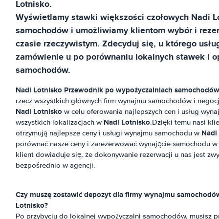
Lotnisko
.
Wyświetlamy stawki większości czołowych
Nadi L
samochodów i umożliwiamy klientom wybór i rez
czasie rzeczywistym. Zdecyduj się, u którego usł
zamówienie u po porównaniu lokalnych stawek i op
samochodów.
Nadi Lotnisko
Przewodnik po wypożyczalniach samochodó
rzecz wszystkich głównych firm wynajmu samochodów i negocj
Nadi Lotnisko
w celu oferowania najlepszych cen i usług wy
Nadi Lotnisko
wszystkich lokalizacjach w
.Dzięki temu nasi kli
Nadi
otrzymują najlepsze ceny i usługi wynajmu samochodu w
porównać nasze ceny i zarezerwować wynajęcie samochodu 
klient dowiaduje się, że dokonywanie rezerwacji u nas jest zw
bezpośrednio w agencji.
Czy muszę zostawić depozyt dla firmy wynajmu samochod
Lotnisko
?
Po przybyciu do lokalnej wypożyczalni samochodów, musisz p