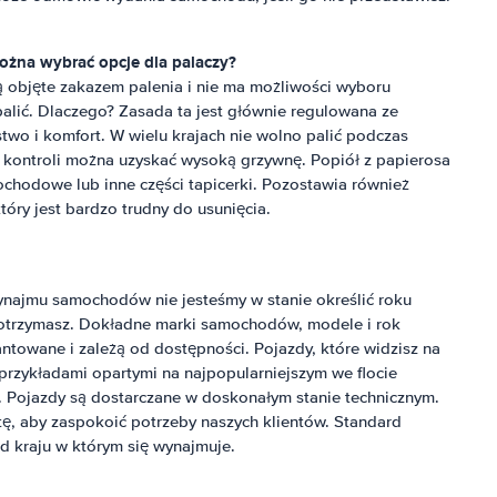
żna wybrać opcje dla palaczy?
 objęte zakazem palenia i nie ma możliwości wyboru
lić. Dlaczego? Zasada ta jest głównie regulowana ze
wo i komfort. W wielu krajach nie wolno palić podczas
 kontroli można uzyskać wysoką grzywnę. Popiół z papierosa
chodowe lub inne części tapicerki. Pozostawia również
óry jest bardzo trudny do usunięcia.
ynajmu samochodów nie jesteśmy w stanie określić roku
 otrzymasz. Dokładne marki samochodów, modele i rok
towane i zależą od dostępności. Pojazdy, które widzisz na
 przykładami opartymi na najpopularniejszym we flocie
i. Pojazdy są dostarczane w doskonałym stanie technicznym.
tę, aby zaspokoić potrzeby naszych klientów. Standard
 kraju w którym się wynajmuje.