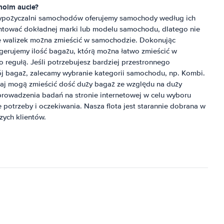
moim aucie?
wypożyczalni samochodów oferujemy samochody według ich
antować dokładnej marki lub modelu samochodu, dlatego nie
le walizek można zmieścić w samochodzie. Dokonując
sugerujemy ilość bagażu, którą można łatwo zmieścić w
o regułą. Jeśli potrzebujesz bardziej przestronnego
 bagaż, zalecamy wybranie kategorii samochodu, np. Kombi.
j mogą zmieścić dość duży bagaż ze względu na duży
rowadzenia badań na stronie internetowej w celu wyboru
 potrzeby i oczekiwania. Nasza flota jest starannie dobrana w
zych klientów.