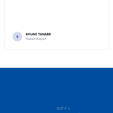
SHUGO TANABE
S
Hobart Airport
ログイン