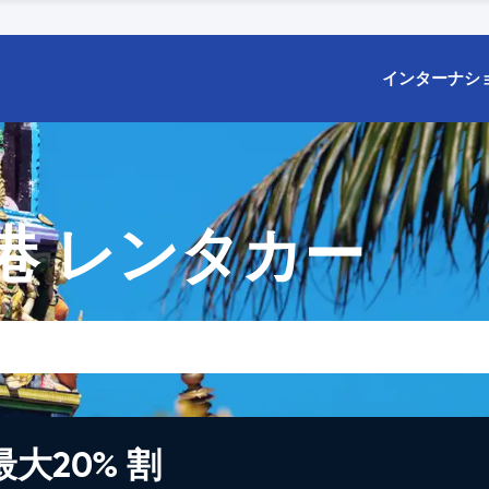
インターナシ
港 レンタカー
大20% 割