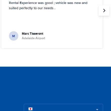
Rental Experience was good ; vehicle was new and
suited perfectly to our needs .
Marc Tisseront
M
Adelaide Airport