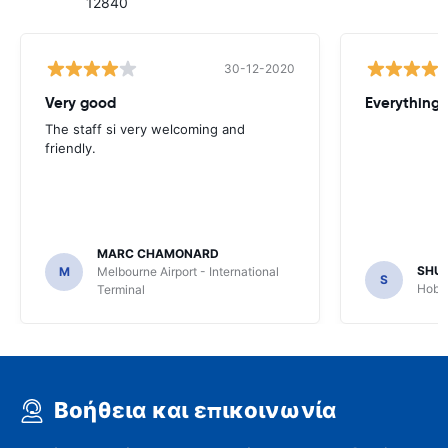
12840
30-12-2020
Very good
Everything w
The staff si very welcoming and
friendly.
MARC CHAMONARD
SHU
M
Melbourne Airport - International
S
Hobar
Terminal
Βοήθεια και επικοινωνία