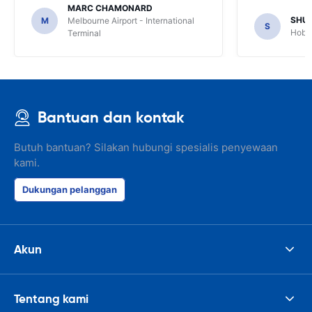
MARC CHAMONARD
SHU
M
Melbourne Airport - International
S
Hobar
Terminal
Bantuan dan kontak
Butuh bantuan? Silakan hubungi spesialis penyewaan
kami.
Dukungan pelanggan
Akun
Tentang kami