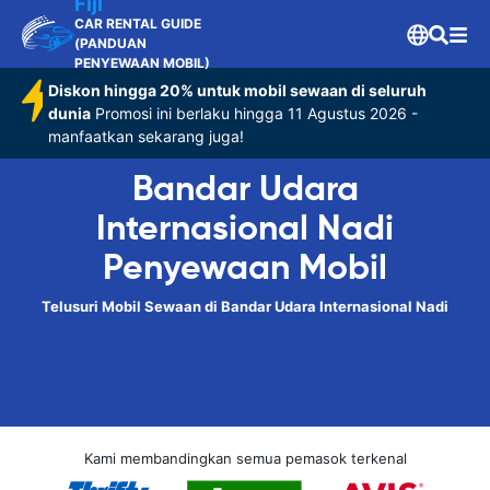
Fiji
CAR RENTAL GUIDE
(PANDUAN
PENYEWAAN MOBIL)
Diskon hingga 20% untuk mobil sewaan di seluruh
dunia
Promosi ini berlaku hingga 11 Agustus 2026 -
manfaatkan sekarang juga!
Bandar Udara
Internasional Nadi
Penyewaan Mobil
Telusuri Mobil Sewaan di Bandar Udara Internasional Nadi
Kami membandingkan semua pemasok terkenal