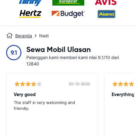
Beranda
Nadi
Sewa Mobil Ulasan
9.1
Pelanggan kami memberi kami nilai 9.1/10 dari
12840
30-12-2020
Very good
Everything w
The staff si very welcoming and
friendly.