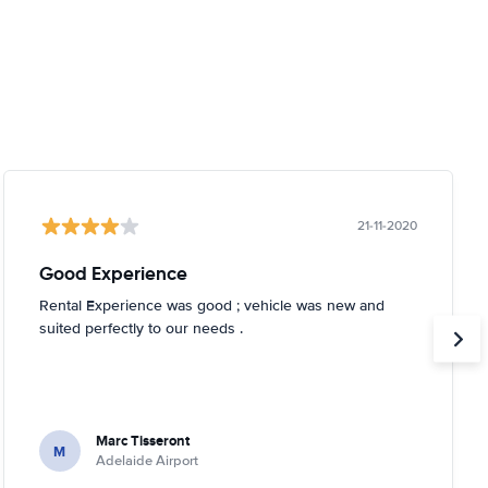
21-11-2020
Good Experience
Rental Experience was good ; vehicle was new and
suited perfectly to our needs .
Marc Tisseront
M
Adelaide Airport