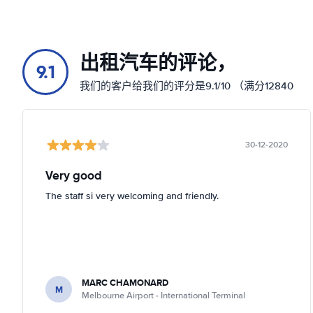
出租汽车的评论，
9.1
我们的客户给我们的评分是9.1/10 （满分12840
30-12-2020
Very good
The staff si very welcoming and friendly.
MARC CHAMONARD
M
Melbourne Airport - International Terminal