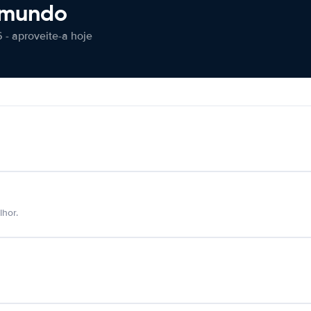
 mundo
 - aproveite-a hoje
hor.