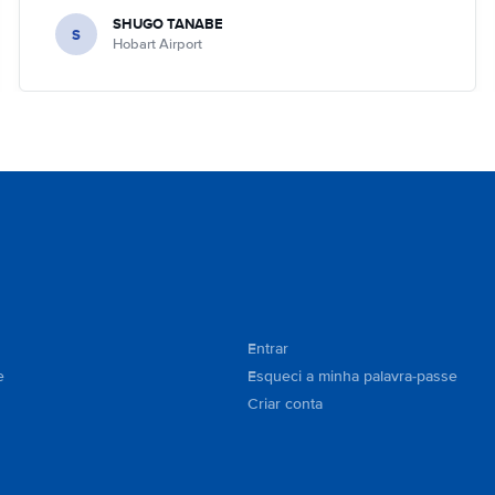
SHUGO TANABE
S
Hobart Airport
Entrar
e
Esqueci a minha palavra-passe
Criar conta