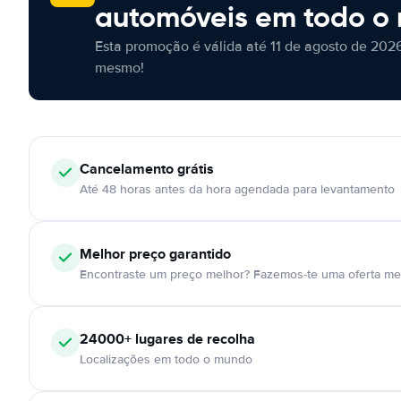
automóveis em todo o
Esta promoção é válida até 11 de agosto de 2026
mesmo!
Cancelamento
grátis
Até 48 horas antes da hora agendada para levantamento
Melhor preço garantido
Encontraste um preço melhor? Fazemos-te uma oferta mel
24000+
lugares de recolha
Localizações em todo o mundo