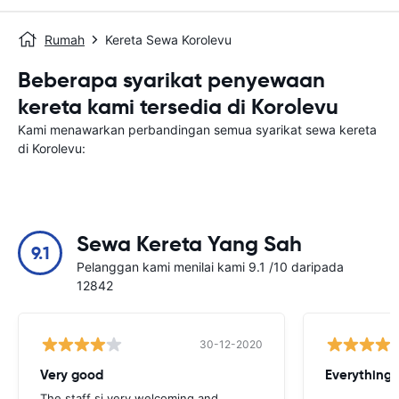
Rumah
Kereta Sewa Korolevu
Beberapa syarikat penyewaan
kereta kami tersedia di Korolevu
Kami menawarkan perbandingan semua syarikat sewa kereta
di Korolevu:
Sewa Kereta Yang Sah
9.1
Pelanggan kami menilai kami 9.1 /10 daripada
12842
30-12-2020
Very good
Everything w
The staff si very welcoming and