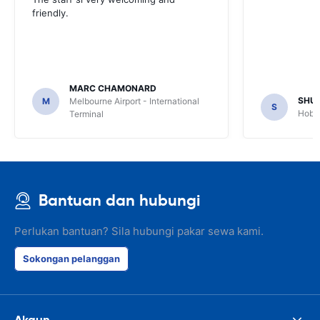
friendly.
MARC CHAMONARD
SHU
M
Melbourne Airport - International
S
Hobar
Terminal
Bantuan dan hubungi
Perlukan bantuan? Sila hubungi pakar sewa kami.
Sokongan pelanggan
Akaun