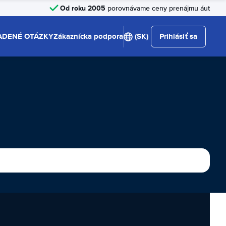
Od roku 2005
porovnávame ceny prenájmu áut
ADENÉ OTÁZKY
Zákaznícka podpora
(SK)
Prihlásiť sa