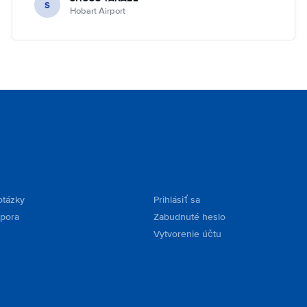
S
Hobart Airport
otázky
Prihlásiť sa
dpora
Zabudnuté heslo
Vytvorenie účtu