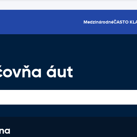
Medzinárodné
ČASTO KL
čovňa áut
 na