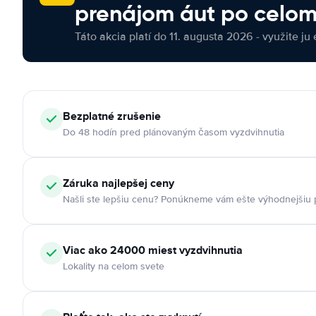
prenájom áut po celom
Táto akcia platí do 11. augusta 2026 - využite ju 
Bezplatné zrušenie
Do 48 hodín pred plánovaným časom vyzdvihnutia
Záruka najlepšej ceny
Našli ste lepšiu cenu? Ponúkneme vám ešte výhodnejšiu
Viac ako 24000 miest vyzdvihnutia
Lokality na celom svete