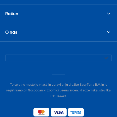
Račun
O nas
To spletno mesto je v lasti in upravljanju družbe EasyTerra B.V. in je
registrirano pri Gospodarski zbornici Leeuwarden, Nizozemska, številka
01104443.