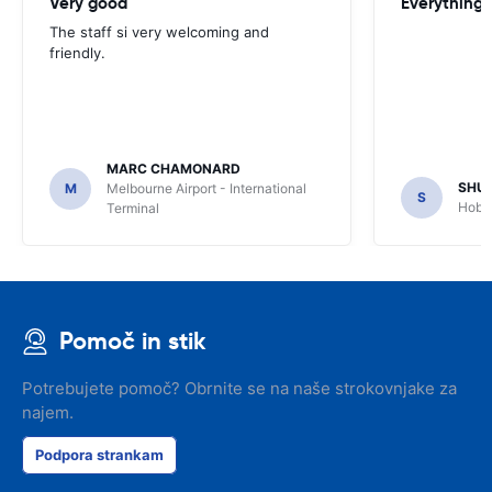
Very good
Everything w
The staff si very welcoming and
friendly.
MARC CHAMONARD
SHU
M
Melbourne Airport - International
S
Hobar
Terminal
Pomoč in stik
Potrebujete pomoč? Obrnite se na naše strokovnjake za
najem.
Podpora strankam