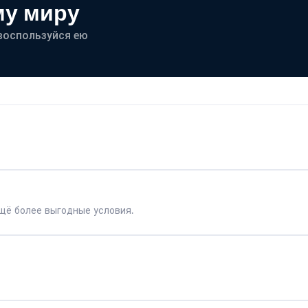
му миру
- воспользуйся ею
щё более выгодные условия.