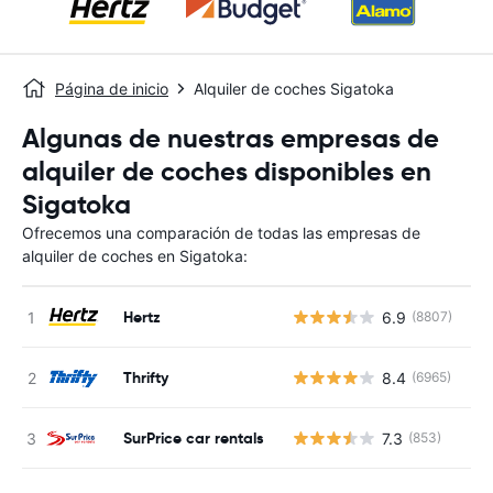
Página de inicio
Alquiler de coches Sigatoka
Algunas de nuestras empresas de
alquiler de coches disponibles en
Sigatoka
Ofrecemos una comparación de todas las empresas de
alquiler de coches en Sigatoka:
Hertz
6.9
(8807)
N
Thrifty
8.4
(6965)
N
SurPrice car rentals
7.3
(853)
N