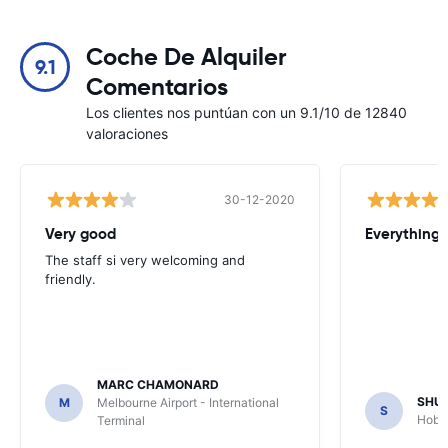
Coche De Alquiler
9.1
Comentarios
Los clientes nos puntúan con un 9.1/10 de 12840
valoraciones
30-12-2020
Very good
Everything w
The staff si very welcoming and
friendly.
MARC CHAMONARD
SHU
M
Melbourne Airport - International
S
Hobar
Terminal