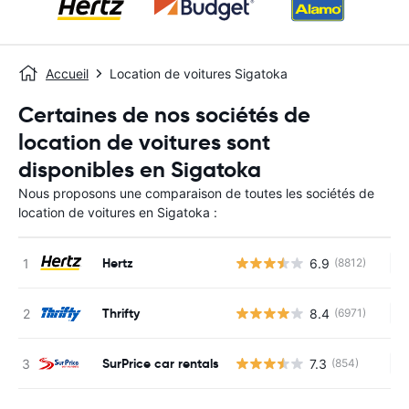
Accueil
Location de voitures Sigatoka
Certaines de nos sociétés de
location de voitures sont
disponibles en Sigatoka
Nous proposons une comparaison de toutes les sociétés de
location de voitures en Sigatoka :
Hertz
6.9
(8812)
Au
Thrifty
8.4
(6971)
Au
SurPrice car rentals
7.3
(854)
Au