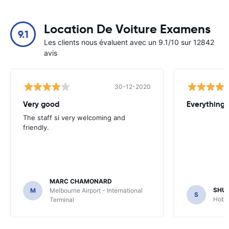
Location De Voiture Examens
9.1
Les clients nous évaluent avec un 9.1/10 sur 12842
avis
30-12-2020
Very good
Everything w
The staff si very welcoming and
friendly.
MARC CHAMONARD
SHU
M
Melbourne Airport - International
S
Hobar
Terminal