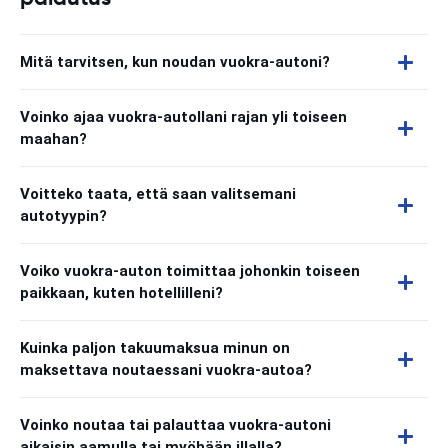
Mitä tarvitsen, kun noudan vuokra-autoni?
Voinko ajaa vuokra-autollani rajan yli toiseen
maahan?
Voitteko taata, että saan valitsemani
autotyypin?
Voiko vuokra-auton toimittaa johonkin toiseen
paikkaan, kuten hotellilleni?
Kuinka paljon takuumaksua minun on
maksettava noutaessani vuokra-autoa?
Voinko noutaa tai palauttaa vuokra-autoni
aikaisin aamulla tai myöhään illalla?