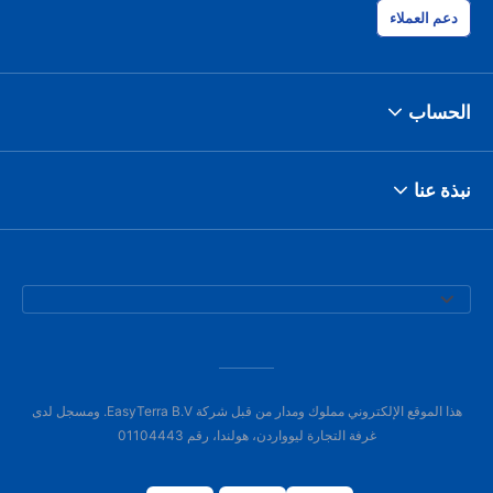
دعم العملاء
الحساب
نبذة عنا
هذا الموقع الإلكتروني مملوك ومدار من قبل شركة EasyTerra B.V. ومسجل لدى
غرفة التجارة ليوواردن، هولندا، رقم 01104443