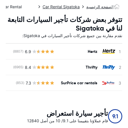
الصفحة الرئيسية
Car Rental Sigatoka
Car Rental وسيغاتوكا
تتوفر بعض شركات تأجير السيارات التابعة
لنا في Sigatoka
نقدم مقارنة بين جميع شركات تأجير السيارات في Sigatoka:
Hertz
6.9
(8807)
ل
Thrifty
8.4
(6965)
ل
SurPrice car rentals
7.3
(853)
ل
تأجير سيارة استعراض
9.1
قام عملاؤنا بتقييمنا على 9.1/ 10 من أصل 12840