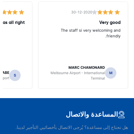
30-12-2020
was all right
Very good
The staff si very welcoming and
friendly.
MARC CHAMONARD
NABE
Melbourne Airport - International
M
S
irport
Terminal
المساعدة والاتصال
هل تحتاج إلى مساعدة؟ يُرجى الاتصال بأخصائيي التأجير لدينا.