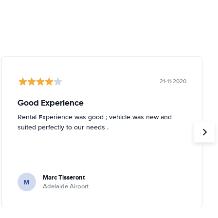
21-11-2020
Good Experience
Rental Experience was good ; vehicle was new and
suited perfectly to our needs .
Marc Tisseront
M
Adelaide Airport