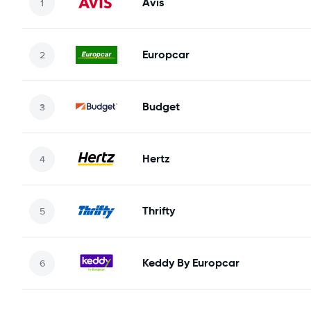
Avis
Europcar
Budget
Hertz
Thrifty
Keddy By Europcar