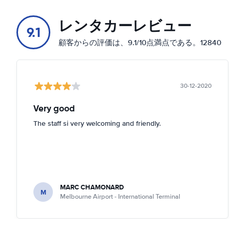
レンタカーレビュー
9.1
顧客からの評価は、9.1/10点満点である。12840
30-12-2020
Very good
The staff si very welcoming and friendly.
MARC CHAMONARD
M
Melbourne Airport - International Terminal