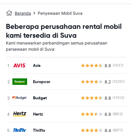
Beranda
Penyewaan Mobil Suva
Beberapa perusahaan rental mobil
kami tersedia di Suva
Kami menawarkan perbandingan semua perusahaan
persewaan mobil di Suva:
Avis
8.9
(7437)
Europcar
8.2
(10251)
Budget
8.8
(11512)
Hertz
6.9
(8812)
Thrifty
8.4
(6971)