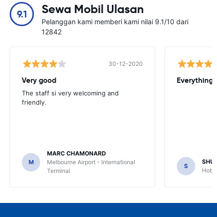
Sewa Mobil Ulasan
9.1
Pelanggan kami memberi kami nilai 9.1/10 dari
12842
30-12-2020
Very good
Everything w
The staff si very welcoming and
friendly.
MARC CHAMONARD
SHU
M
Melbourne Airport - International
S
Hobar
Terminal