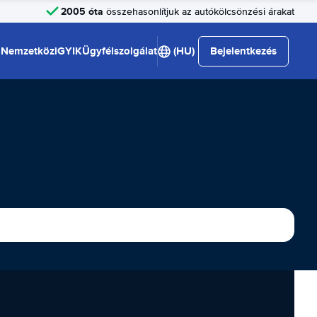
2005 óta
összehasonlítjuk az autókölcsönzési árakat
Nemzetközi
GYIK
Ügyfélszolgálat
(HU)
Bejelentkezés