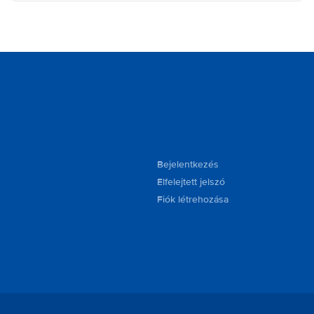
Bejelentkezés
Elfelejtett jelszó
Fiók létrehozása