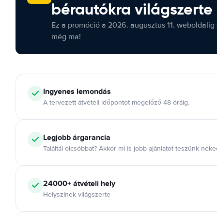
bérautókra világszerte
Ez a promóció a 2026. augusztus 11. weboldalig 
még ma!
Ingyenes lemondás
A tervezett átvételi időpontot megelőző 48 óráig.
Legjobb árgarancia
Találtál olcsóbbat? Akkor mi is jobb ajánlatot teszünk neke
24000+ átvételi hely
Helyszínek világszerte