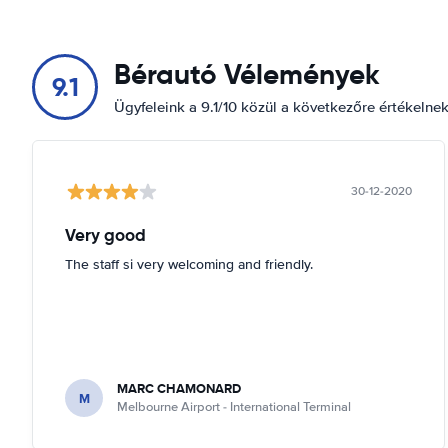
Bérautó Vélemények
9.1
Ügyfeleink a 9.1/10 közül a következőre értékelne
30-12-2020
Very good
The staff si very welcoming and friendly.
MARC CHAMONARD
M
Melbourne Airport - International Terminal