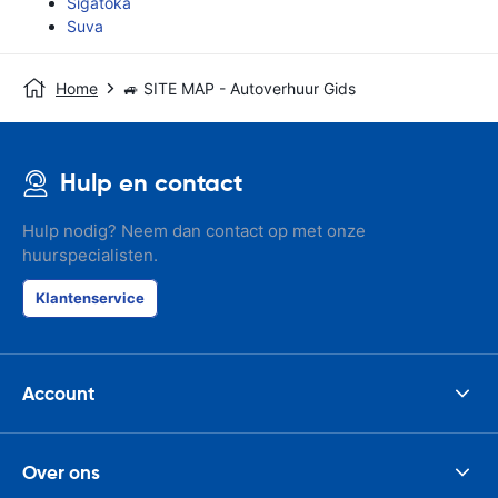
Sigatoka
Suva
Home
🚙 SITE MAP - Autoverhuur Gids
Hulp en contact
Hulp nodig? Neem dan contact op met onze
huurspecialisten.
Klantenservice
Account
Over ons