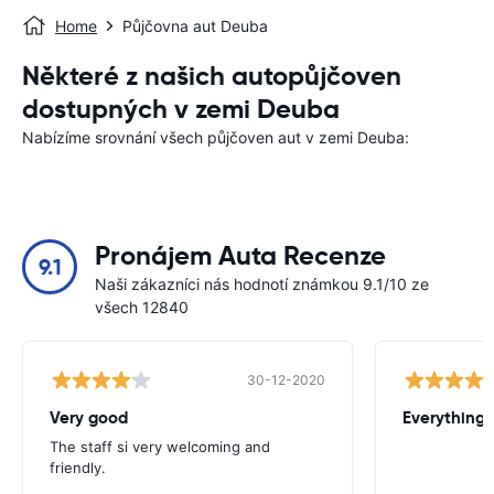
Home
Půjčovna aut Deuba
Některé z našich autopůjčoven
dostupných v zemi Deuba
Nabízíme srovnání všech půjčoven aut v zemi Deuba:
Pronájem Auta Recenze
9.1
Naši zákazníci nás hodnotí známkou 9.1/10 ze
všech 12840
30-12-2020
Very good
Everything w
The staff si very welcoming and
friendly.