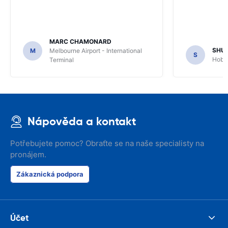
MARC CHAMONARD
SHU
M
Melbourne Airport - International
S
Hobar
Terminal
Nápověda a kontakt
Potřebujete pomoc? Obraťte se na naše specialisty na
pronájem.
Zákaznická podpora
Účet