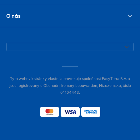
O nás
Tyto webové stránky vlastní a provozuje společnost EasyTerra B.V. a
jsou registrovány u Obchodní komory Leeuwarden, Nizozemsko, číslo
01104443.