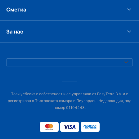
Сметка
За нас
Този уебсайт е собственост и се управлява от EasyTerra B.V. и е
регистриран в Търговската камара в Лиуварден, Нидерландия, под
номер 01104443.