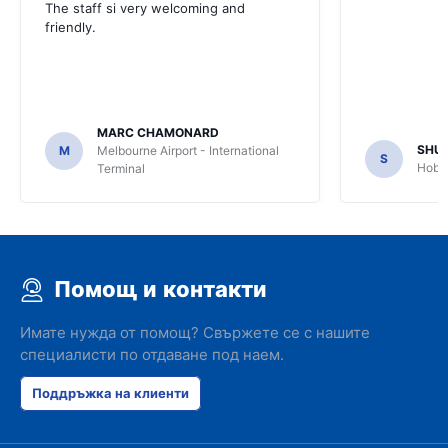
The staff si very welcoming and
friendly.
MARC CHAMONARD
SHU
M
Melbourne Airport - International
S
Hobar
Terminal
Помощ и контакти
Имате нужда от помощ? Свържете се с нашите
специалисти по отдаване под наем.
Поддръжка на клиенти