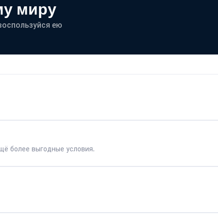
му миру
- воспользуйся ею
щё более выгодные условия.