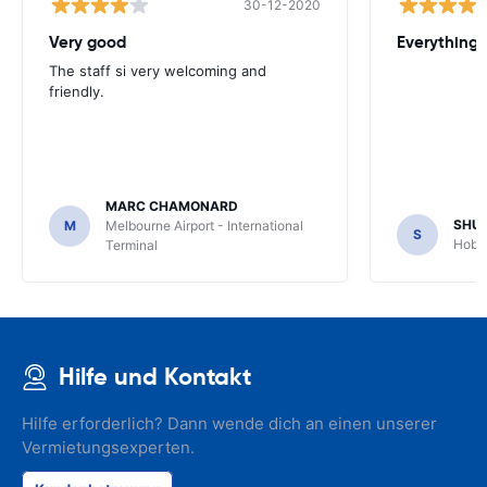
30-12-2020
Very good
Everything w
The staff si very welcoming and
friendly.
MARC CHAMONARD
SHU
M
Melbourne Airport - International
S
Hobar
Terminal
Hilfe und Kontakt
Hilfe erforderlich? Dann wende dich an einen unserer
Vermietungsexperten.