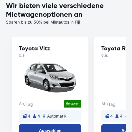
Wir bieten viele verschiedene
Mietwagenoptionen an
Sparen bis zu 50% bei Mietautos in Fiji
Toyota Vitz
Toyota Ru
o.ä.
o.ä.
Ab
Ab
/Tag
/Tag
4
4
Automatik
4
4
A
Auswählen
Ausw