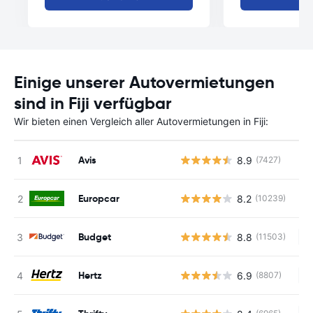
Einige unserer Autovermietungen
sind in Fiji verfügbar
Wir bieten einen Vergleich aller Autovermietungen in Fiji:
Avis
8.9
(7427)
Europcar
8.2
(10239)
Budget
8.8
(11503)
Ke
Hertz
6.9
(8807)
Ke